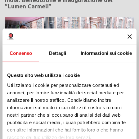
“Lumen Carmeli”
Consenso
Dettagli
Informazioni sui cookie
Questo sito web utilizza i cookie
Utilizziamo i cookie per personalizzare contenuti ed
annunci, per fornire funzionalità dei social media e per
analizzare il nostro traffico. Condividiamo inoltre
informazioni sul modo in cui utilizzi il nostro sito con i
nostri partner che si occupano di analisi dei dati web,
Costa d’Avorio: doppio Giubileo d’Argento
pubblicità e social media, i quali potrebbero combinarle
con altre informazioni che hai fornito loro o che hanno
raccolto dal tuo utilizzo dei loro servizi.