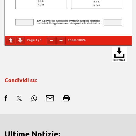
Page
1
/
1
Zoom
100%
Condividi su:
Ultime Notizie: