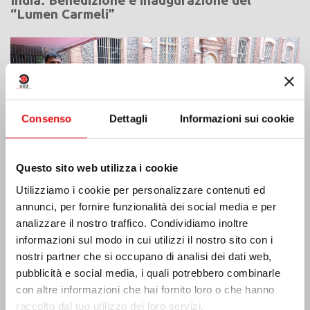
“Lumen Carmeli”
Consenso
Dettagli
Informazioni sui cookie
Questo sito web utilizza i cookie
Utilizziamo i cookie per personalizzare contenuti ed
annunci, per fornire funzionalità dei social media e per
analizzare il nostro traffico. Condividiamo inoltre
informazioni sul modo in cui utilizzi il nostro sito con i
nostri partner che si occupano di analisi dei dati web,
Costa d’Avorio: doppio Giubileo d’Argento
pubblicità e social media, i quali potrebbero combinarle
con altre informazioni che hai fornito loro o che hanno
raccolto dal tuo utilizzo dei loro servizi.