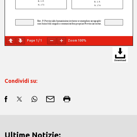
Page
1
/
1
Zoom
100%
Condividi su:
Ultime Notizie: