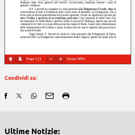
Page
1
/
5
Zoom
100%
Condividi su:
Ultime Notizie: