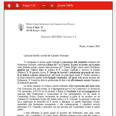
Page
1
/
5
Zoom
100%