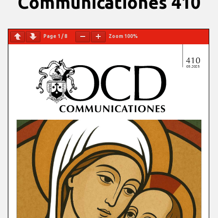
Communicationes 410
Page
1
/
8
Zoom
100%