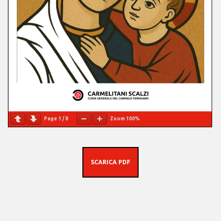
Page
1
/
8
Zoom
100%
SCARICA PDF