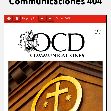
Communicationes 404
Page
1
/
8
Zoom
100%