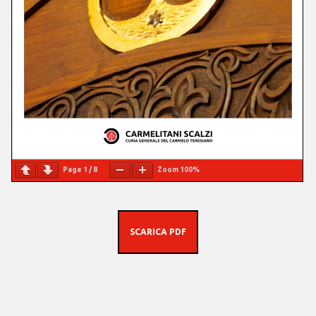
Page
1
/
8
Zoom
100%
SCARICA PDF