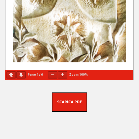
Page
1
/
6
Zoom
100%
SCARICA PDF