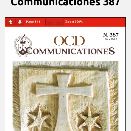
Communicationes 387
Page
1
/
6
Zoom
100%