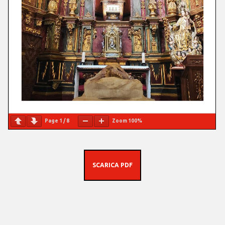
Page
1
/
8
Zoom
100%
SCARICA PDF