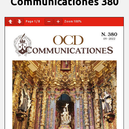
Communicationes 380
Page
1
/
8
Zoom
100%