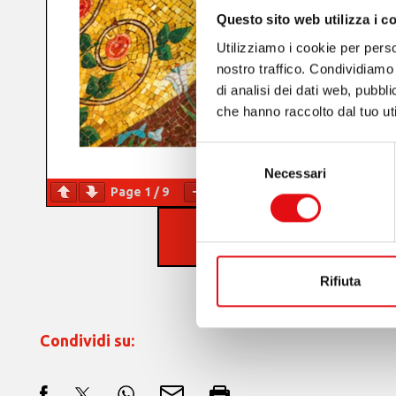
Questo sito web utilizza i c
Utilizziamo i cookie per perso
nostro traffico. Condividiamo 
di analisi dei dati web, pubbl
che hanno raccolto dal tuo uti
Selezione
Necessari
del
Page
1
/
9
Zoom
100%
consenso
SCARICA PDF
Rifiuta
Condividi su: