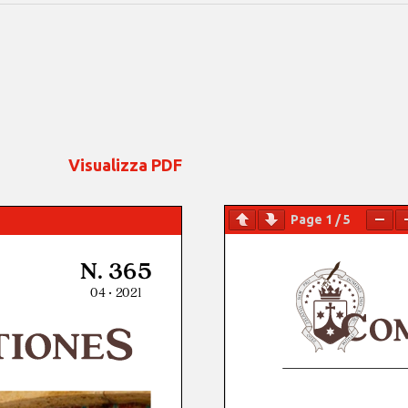
Visualizza PDF
Page
1
/
5