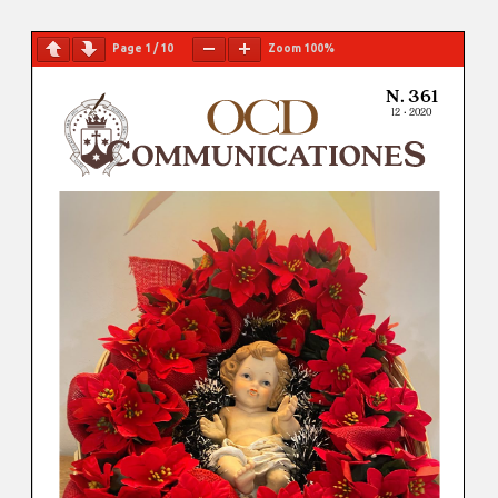
Page
1
/
10
Zoom
100%