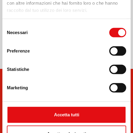
con altre informazioni che hai fornito loro o che hanno
Page
1
/
6
Zoom
100%
raccolto dal tuo utilizzo dei loro servizi.
STAMPA PDF
Selezione
Necessari
del
Condividi su:
consenso
Preferenze
Statistiche
Marketing
Accetta tutti
Documenti
Bollettini