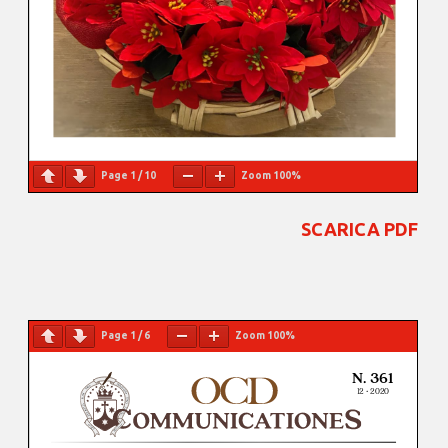
Page
1
/
10
Zoom
100%
SCARICA PDF
Page
1
/
6
Zoom
100%