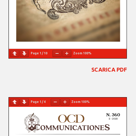
Page
1
/
10
Zoom
100%
SCARICA PDF
Page
1
/
4
Zoom
100%