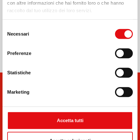
con altre informazioni che hai fornito loro o che hanno
Page
1
/
4
Zoom
100%
raccolto dal tuo utilizzo dei loro servizi.
STAMPA PDF
Selezione
Necessari
del
Condividi su:
consenso
Preferenze
Statistiche
Marketing
Accetta tutti
Documenti
Bollettini