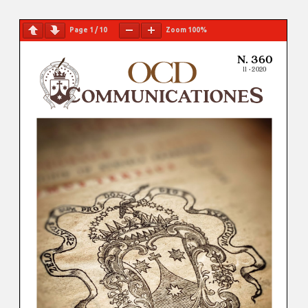
Page
1
/
10
Zoom
100%