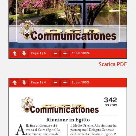
Page
1
/
6
Zoom
100%
Scarica PDF
Page
1
/
4
Zoom
100%