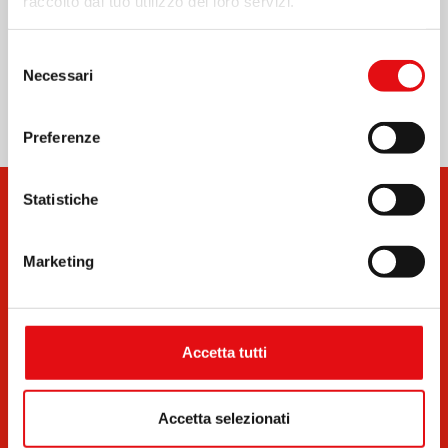
raccolto dal tuo utilizzo dei loro servizi.
Condividi su:
Selezione
Necessari
del
consenso
Preferenze
Statistiche
Marketing
Accetta tutti
Documenti
Bollettini
Accetta selezionati