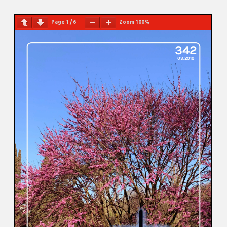
Page
1
/
6
Zoom
100%