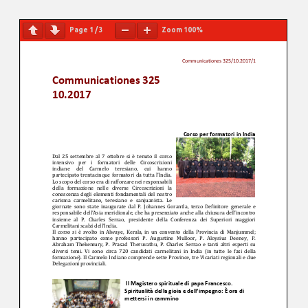
Page
1
/
3
Zoom
100%