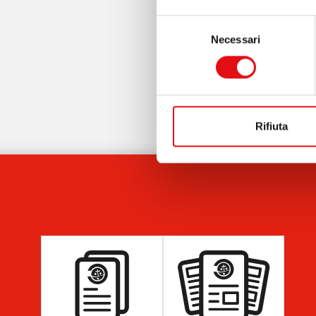
Selezione
Necessari
del
consenso
Condividi su:
Rifiuta