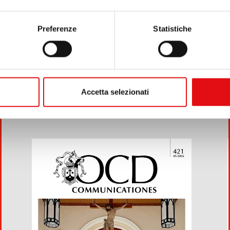
Page
1
/
4
Zoom
100%
Scaric
Preferenze
Statistiche
Accetta selezionati