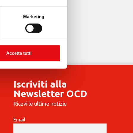
a PDF
Marketing
Accetta tutti
Iscriviti alla
Newsletter OCD
Ricevi le ultime notizie
Email