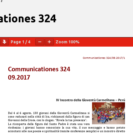
tiones 324
Page
1
/
4
Zoom
100%