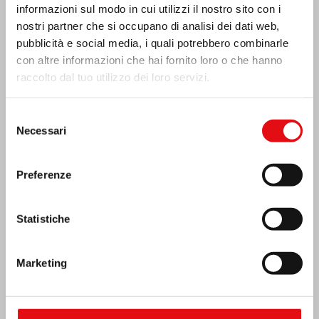
informazioni sul modo in cui utilizzi il nostro sito con i
nostri partner che si occupano di analisi dei dati web,
pubblicità e social media, i quali potrebbero combinarle
con altre informazioni che hai fornito loro o che hanno
raccolto dal tuo utilizzo dei loro servizi.
Selezione
Necessari
del
consenso
India: Benedizione e inaugurazione del
Preferenze
“Lumen Carmeli”
Statistiche
Marketing