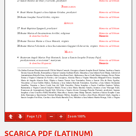
Page
1
/
5
Zoom
100%
SCARICA PDF (LATINUM)