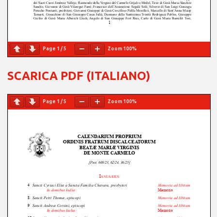
Page
1
/
5
Zoom
100%
SCARICA PDF (ITALIANO)
Page
1
/
5
Zoom
100%