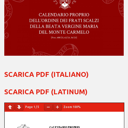
SCARICA PDF (ITALIANO)
SCARICA PDF (LATINUM)
Page
1
/
5
Zoom
100%