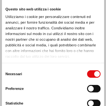
Ultime Notizie:
Questo sito web utilizza i cookie
Utilizziamo i cookie per personalizzare contenuti ed
annunci, per fornire funzionalità dei social media e per
analizzare il nostro traffico. Condividiamo inoltre
MESSICO: ASSEMBLEA PLENARIA OCD
informazioni sul modo in cui utilizzi il nostro sito con i
nostri partner che si occupano di analisi dei dati web,
pubblicità e social media, i quali potrebbero combinarle
con altre informazioni che hai fornito loro o che hanno
raccolto dal tuo utilizzo dei loro servizi.
Selezione
Necessari
del
consenso
Preferenze
Statistiche