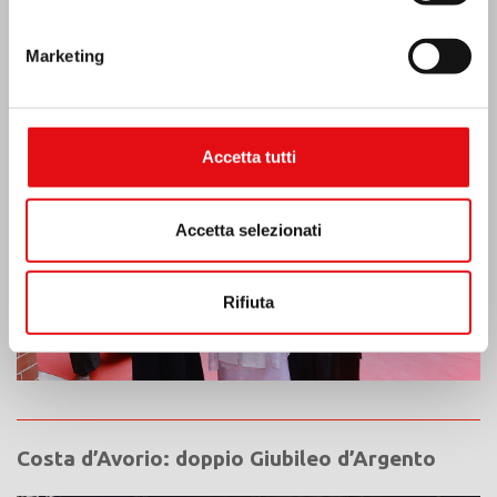
India: Benedizione e inaugurazione del
Marketing
“Lumen Carmeli”
Accetta tutti
Accetta selezionati
Rifiuta
Costa d’Avorio: doppio Giubileo d’Argento