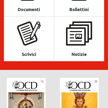
Documenti
Bollettini
Scrivici
Notizie