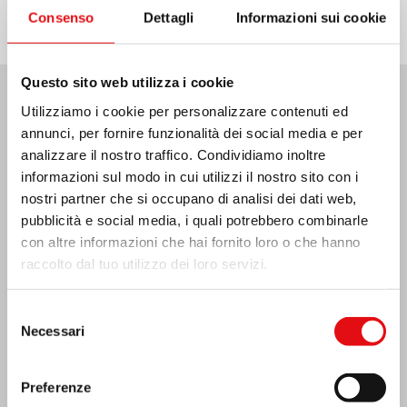
Consenso
Dettagli
Informazioni sui cookie
Questo sito web utilizza i cookie
Utilizziamo i cookie per personalizzare contenuti ed
Ultime Notizie:
annunci, per fornire funzionalità dei social media e per
analizzare il nostro traffico. Condividiamo inoltre
informazioni sul modo in cui utilizzi il nostro sito con i
nostri partner che si occupano di analisi dei dati web,
MESSICO: ASSEMBLEA PLENARIA OCD
pubblicità e social media, i quali potrebbero combinarle
con altre informazioni che hai fornito loro o che hanno
raccolto dal tuo utilizzo dei loro servizi.
Selezione
Necessari
del
consenso
Preferenze