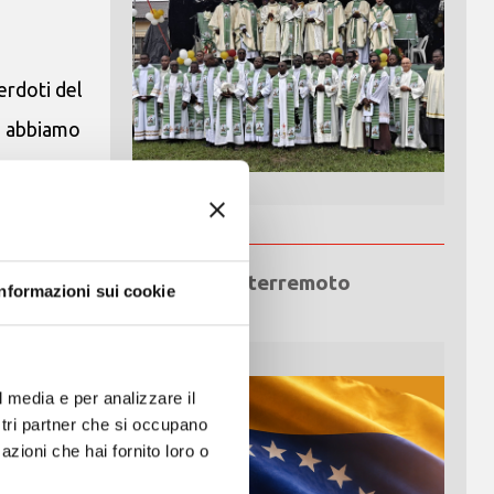
erdoti del
e, abbiamo
evuto lo
aiuto e le
Emergenza terremoto
Informazioni sui cookie
Venezuela
l media e per analizzare il
ostri partner che si occupano
azioni che hai fornito loro o