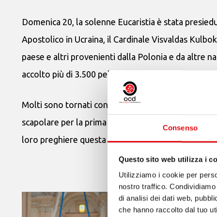
Domenica 20, la solenne Eucaristia è stata presiedu
Apostolico in Ucraina, il Cardinale Visvaldas Kulbo
paese e altri provenienti dalla Polonia e da altre n
accolto più di 3.500 pellegrini, giunti con la speranz
Molti sono tornati con gli scapolari sul petto, seg
scapolare per la prima volta). Grazie a tutta la Del
Consenso
loro preghiere questa giornata.
Questo sito web utilizza i c
Utilizziamo i cookie per perso
nostro traffico. Condividiamo 
di analisi dei dati web, pubbl
che hanno raccolto dal tuo uti