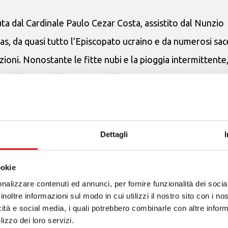
ta dal Cardinale Paulo Cezar Costa, assistito dal Nunzio
kas, da quasi tutto l’Episcopato ucraino e da numerosi sac
azioni. Nonostante le fitte nubi e la pioggia intermittent
a della fine della guerra e della pace.
no della protezione di Maria (oltre 100 persone hanno ric
egazione e a tutti coloro che hanno sostenuto con il loro 
Dettagli
ookie
nalizzare contenuti ed annunci, per fornire funzionalità dei socia
inoltre informazioni sul modo in cui utilizzi il nostro sito con i n
icità e social media, i quali potrebbero combinarle con altre inform
lizzo dei loro servizi.