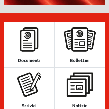
Documenti
Bollettini
Scrivici
Notizie