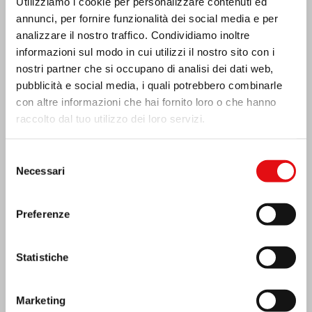
Utilizziamo i cookie per personalizzare contenuti ed
annunci, per fornire funzionalità dei social media e per
analizzare il nostro traffico. Condividiamo inoltre
informazioni sul modo in cui utilizzi il nostro sito con i
nostri partner che si occupano di analisi dei dati web,
pubblicità e social media, i quali potrebbero combinarle
con altre informazioni che hai fornito loro o che hanno
raccolto dal tuo utilizzo dei loro servizi.
Selezione
Necessari
del
consenso
Preferenze
India: Benedizione e inaugurazione del
Statistiche
“Lumen Carmeli”
Marketing