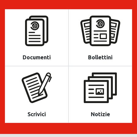
Documenti
Bollettini
Scrivici
Notizie