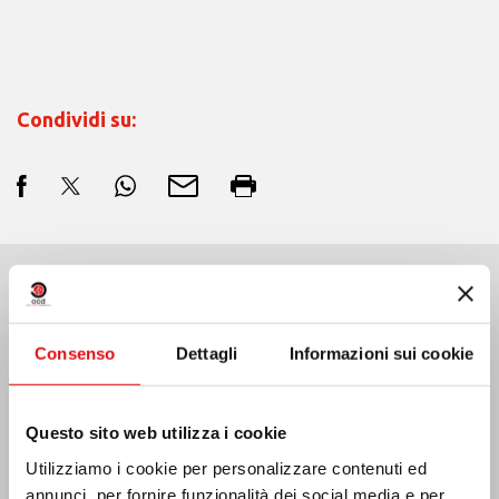
Condividi su:
Ultime Notizie:
Consenso
Dettagli
Informazioni sui cookie
MESSICO: ASSEMBLEA PLENARIA OCD
Questo sito web utilizza i cookie
Utilizziamo i cookie per personalizzare contenuti ed
annunci, per fornire funzionalità dei social media e per