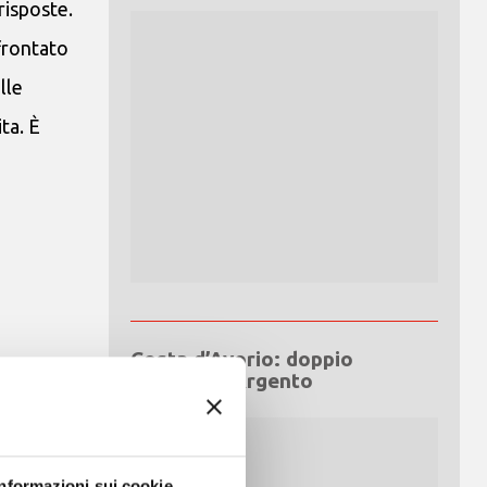
risposte.
ffrontato
lle
ta. È
Costa d’Avorio: doppio
Giubileo d’Argento
Informazioni sui cookie