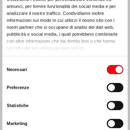
annunci, per fornire funzionalità dei social media e per
analizzare il nostro traffico. Condividiamo inoltre
informazioni sul modo in cui utilizzi il nostro sito con i
nostri partner che si occupano di analisi dei dati web,
pubblicità e social media, i quali potrebbero combinarle
con altre informazioni che hai fornito loro o che hanno
raccolto dal tuo utilizzo dei loro servizi.
Selezione
Necessari
del
consenso
Preferenze
India: Benedizione e inaugurazione del
“Lumen Carmeli”
Statistiche
Marketing