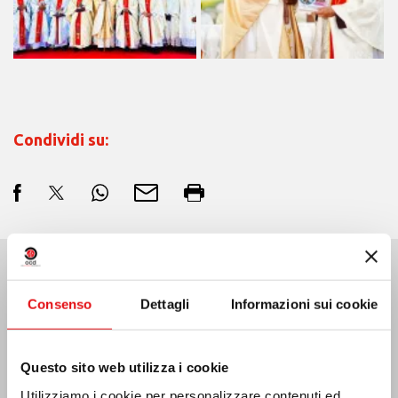
Condividi su:
Ultime Notizie:
Consenso
Dettagli
Informazioni sui cookie
Questo sito web utilizza i cookie
MESSICO: ASSEMBLEA PLENARIA OCD
Utilizziamo i cookie per personalizzare contenuti ed