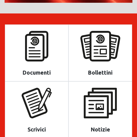
Documenti
Bollettini
Scrivici
Notizie