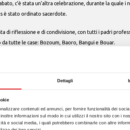
bato, c’è stata un’altra celebrazione, durante la quale i n
is è stato ordinato sacerdote.
 di riflessione e di condivisione, con tutti i padri profess
o da tutte le case: Bozoum, Baoro, Bangui e Bouar.
edenti ci sono stati attacchi dei ribelli lungo la strada t
per i preparativi della Fiera agricola, abbiamo visto gli
Dettagli
ni armati erano passati vicino a Bozoum. Purtroppo c’è m
ookie
nalizzare contenuti ed annunci, per fornire funzionalità dei socia
inoltre informazioni sul modo in cui utilizzi il nostro sito con i n
icità e social media, i quali potrebbero combinarle con altre inform
lizzo dei loro servizi.