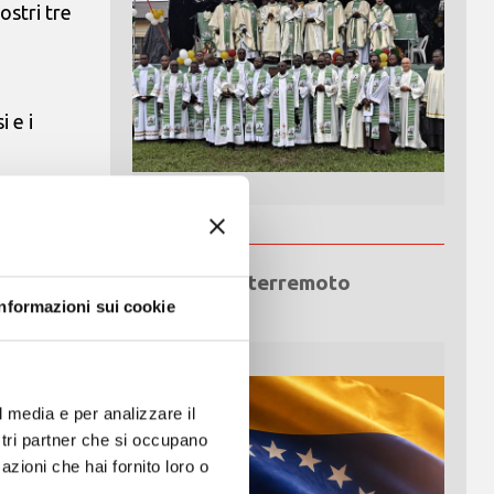
ostri tre
i e i
ra Bouar e
 alunni
Emergenza terremoto
Venezuela
Informazioni sui cookie
olta
l media e per analizzare il
ostri partner che si occupano
azioni che hai fornito loro o