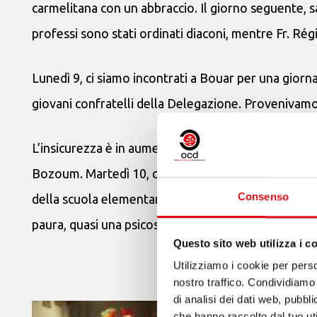
carmelitana con un abbraccio. Il giorno seguente, sa
professi sono stati ordinati diaconi, mentre Fr. Rég
Lunedì 9, ci siamo incontrati a Bouar per una giornata
giovani confratelli della Delegazione. Provenivam
L’insicurezza è in aumento nel Paese. Nei giorni prec
Bozoum. Martedì 10, quando siamo arrivati a Bozoum 
Consenso
della scuola elementare fuggire dalla scuola: uomi
paura, quasi una psicosi, in tutto il Paese.
Questo sito web utilizza i c
Utilizziamo i cookie per perso
nostro traffico. Condividiamo 
di analisi dei dati web, pubbl
che hanno raccolto dal tuo uti