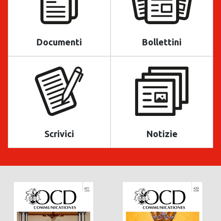
Documenti
Bollettini
Scrivici
Notizie