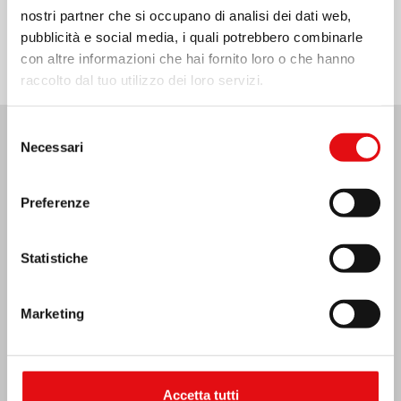
Condividi su:
nostri partner che si occupano di analisi dei dati web,
pubblicità e social media, i quali potrebbero combinarle
con altre informazioni che hai fornito loro o che hanno
raccolto dal tuo utilizzo dei loro servizi.
Selezione
Necessari
del
Ultime Notizie:
consenso
Preferenze
MESSICO: ASSEMBLEA PLENARIA OCD
Statistiche
Marketing
Accetta tutti