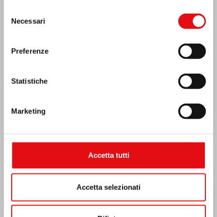
Selezione
MESSICO: ASSEMBLEA PLENARIA OCD
Necessari
del
consenso
Preferenze
Statistiche
Marketing
Accetta tutti
Accetta selezionati
India: Benedizione e inaugurazione del
“Lumen Carmeli”