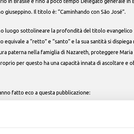
ario in Brasile e fino a poco tempo Delegato generale in 
no giuseppino. Il titolo è: “Caminhando con São José”.
mo luogo sottolineare la profondità del titolo evangelico
o equivale a “retto” e “santo” e la sua santità si dispiega 
gura paterna nella famiglia di Nazareth, proteggere Maria
proprio per questo ha una capacità innata di ascoltare e 
nno fatto eco a questa pubblicazione:
01/frei-patricio-caminhando-com-sao-jose.html