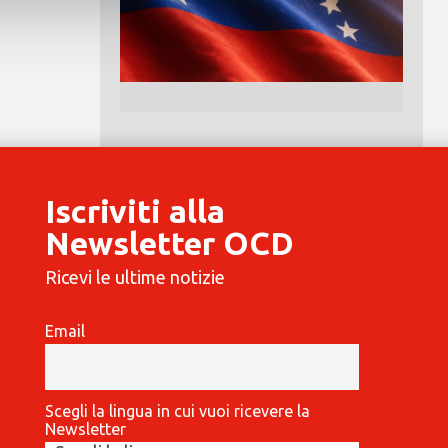
Iscriviti alla
Newsletter OCD
Ricevi le ultime notizie
Email
Scegli la lingua in cui vuoi ricevere la
Newsletter