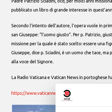
Padre Patrizio Sciadini, ocd, per molti anni mission
pubblicato un libro di grande interesse in quest’an
Secondo l’intento dell’autore, l’opera vuole in pri
san Giuseppe: “l’uomo giusto”. Per p. Patrizio, giust
missione per la quale è stato scelto: essere una fi
Giuseppe, dice p. Sciadini, è un uomo che tace, ma 
alla voce del Signore.
La Radio Vaticana e Vatican News in portoghese ha
https://www.vaticannews.va/pt/igreja/news/2021-