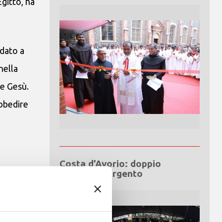
Egitto, ha
 dato a
nella
 e Gesù.
obbedire
Costa d’Avorio: doppio
Giubileo d’Argento