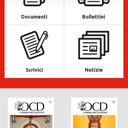
Documenti
Bollettini
Scrivici
Notizie