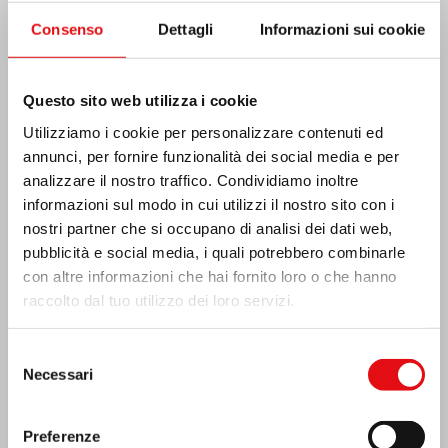
Consenso
Dettagli
Informazioni sui cookie
Costa d’Avorio: doppio Giubileo d’Argento
Questo sito web utilizza i cookie
Utilizziamo i cookie per personalizzare contenuti ed
annunci, per fornire funzionalità dei social media e per
analizzare il nostro traffico. Condividiamo inoltre
informazioni sul modo in cui utilizzi il nostro sito con i
nostri partner che si occupano di analisi dei dati web,
pubblicità e social media, i quali potrebbero combinarle
con altre informazioni che hai fornito loro o che hanno
raccolto dal tuo utilizzo dei loro servizi.
Selezione
Necessari
del
consenso
Preferenze
Emergenza terremoto Venezuela