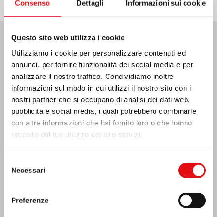
Consenso
Dettagli
Informazioni sui cookie
Questo sito web utilizza i cookie
Ultime Notizie:
Utilizziamo i cookie per personalizzare contenuti ed
annunci, per fornire funzionalità dei social media e per
analizzare il nostro traffico. Condividiamo inoltre
informazioni sul modo in cui utilizzi il nostro sito con i
nostri partner che si occupano di analisi dei dati web,
MESSICO: ASSEMBLEA PLENARIA OCD
pubblicità e social media, i quali potrebbero combinarle
con altre informazioni che hai fornito loro o che hanno
raccolto dal tuo utilizzo dei loro servizi.
Selezione
Necessari
del
consenso
Preferenze