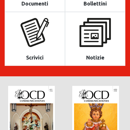
Documenti
Bollettini
Scrivici
Notizie