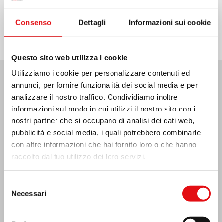
Condividi su:
Consenso
Dettagli
Informazioni sui cookie
Questo sito web utilizza i cookie
Utilizziamo i cookie per personalizzare contenuti ed
annunci, per fornire funzionalità dei social media e per
Ultime Notizie:
analizzare il nostro traffico. Condividiamo inoltre
informazioni sul modo in cui utilizzi il nostro sito con i
nostri partner che si occupano di analisi dei dati web,
pubblicità e social media, i quali potrebbero combinarle
MESSICO: ASSEMBLEA PLENARIA OCD
con altre informazioni che hai fornito loro o che hanno
raccolto dal tuo utilizzo dei loro servizi.
Selezione
Necessari
del
consenso