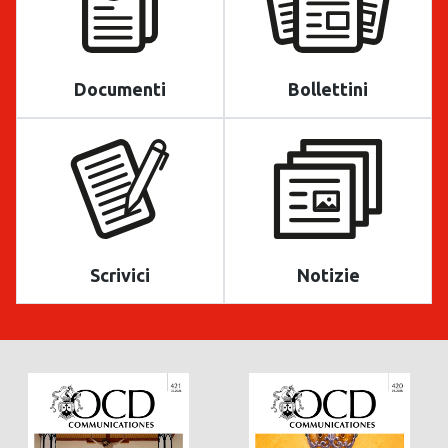
Documenti
Bollettini
Scrivici
Notizie