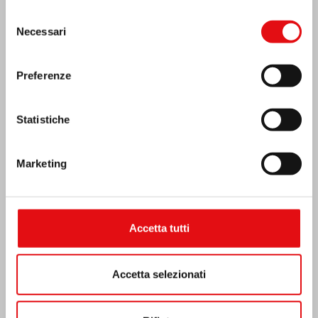
Selezione
MESSICO: ASSEMBLEA PLENARIA OCD
Necessari
del
consenso
Preferenze
Statistiche
Marketing
Accetta tutti
Accetta selezionati
India: Benedizione e inaugurazione del
“Lumen Carmeli”