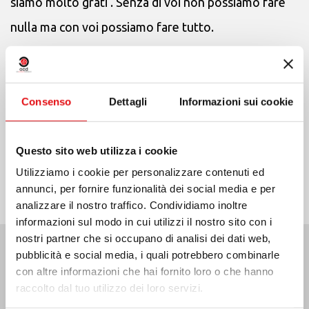
siamo molto grati . Senza di voi non possiamo fare
nulla ma con voi possiamo fare tutto.
Il segretariato per la cooperazione missionaria
Consenso
Dettagli
Informazioni sui cookie
Condividi su:
Questo sito web utilizza i cookie
Utilizziamo i cookie per personalizzare contenuti ed
annunci, per fornire funzionalità dei social media e per
analizzare il nostro traffico. Condividiamo inoltre
informazioni sul modo in cui utilizzi il nostro sito con i
nostri partner che si occupano di analisi dei dati web,
pubblicità e social media, i quali potrebbero combinarle
Ultime Notizie:
con altre informazioni che hai fornito loro o che hanno
raccolto dal tuo utilizzo dei loro servizi.