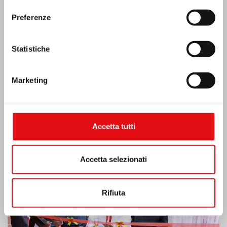
Preferenze
Statistiche
Marketing
Accetta tutti
India: Benedizione e inaugurazione del
“Lumen Carmeli”
Accetta selezionati
Rifiuta