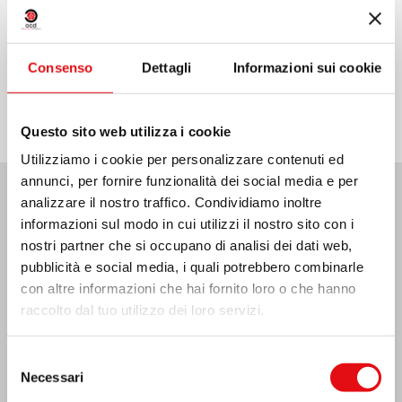
Condividi su:
Consenso
Dettagli
Informazioni sui cookie
Questo sito web utilizza i cookie
Utilizziamo i cookie per personalizzare contenuti ed
annunci, per fornire funzionalità dei social media e per
analizzare il nostro traffico. Condividiamo inoltre
Ultime Notizie:
informazioni sul modo in cui utilizzi il nostro sito con i
nostri partner che si occupano di analisi dei dati web,
pubblicità e social media, i quali potrebbero combinarle
con altre informazioni che hai fornito loro o che hanno
MESSICO: ASSEMBLEA PLENARIA OCD
raccolto dal tuo utilizzo dei loro servizi.
Selezione
Necessari
del
consenso