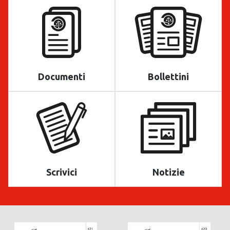
Documenti
Bollettini
Scrivici
Notizie