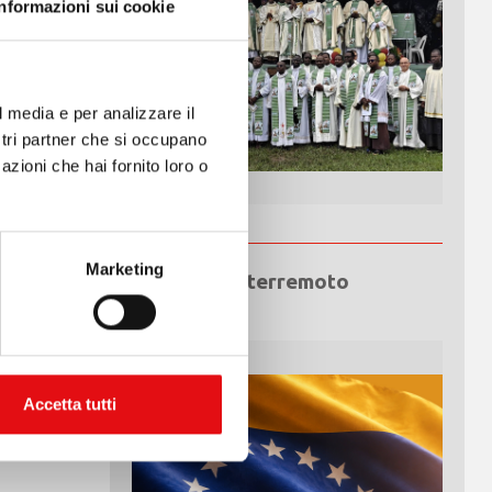
Informazioni sui cookie
ostra
pitare la
l media e per analizzare il
ostri partner che si occupano
 nostre
azioni che hai fornito loro o
iale
Marketing
Emergenza terremoto
019”.
Venezuela
Accetta tutti