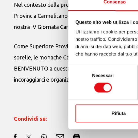
Consenso
Nel contesto della prossima Giornata Mondiale dell
Provincia Carmelitano-Teresiana dell’America Centr
Questo sito web utilizza i c
nostra IV Giornata Carmelitana della Gioventù.
Utilizziamo i cookie per perso
nostro traffico. Condividiamo 
Come Superiore Provinciale dei Carmelitani Scalzi, e 
di analisi dei dati web, pubbl
che hanno raccolto dal tuo uti
sorelle, le monache Carmelitane Scalze, e del Carme
BENVENUTO a questa Pagina Web Carmelitana, che v
Selezione
Necessari
del
incoraggiarci e organizzarci” in vista della Giornat
consenso
Rifiuta
Condividi su: