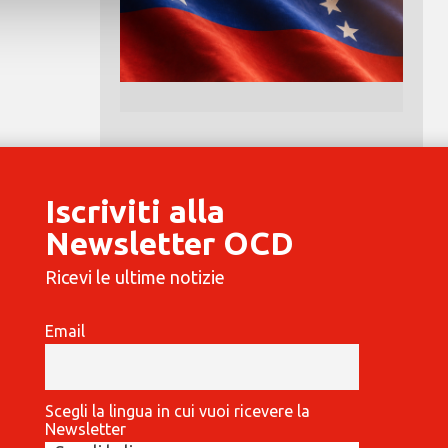
Iscriviti alla
Newsletter OCD
Ricevi le ultime notizie
Email
Scegli la lingua in cui vuoi ricevere la
Newsletter