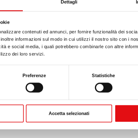
Dettagli
a Gioventù, che si terrà a Panama nel gennaio 2019, la n
ale trabocca di gioia e di speranza, chiamata com’è ad os
ookie
nalizzare contenuti ed annunci, per fornire funzionalità dei socia
inoltre informazioni sul modo in cui utilizzi il nostro sito con i n
a nome dei miei fratelli, i frati Carmelitani Scalzi, delle
icità e social media, i quali potrebbero combinarle con altre inform
lizzo dei loro servizi.
lo Secolare dell’America Centrale, vi dò oggi il più cord
uol essere “una finestra per incontrarci, conoscerci,
Preferenze
Statistiche
a Carmelitana che vivremo, a Dio piacendo, il 28 gennaio 2
Accetta selezionati