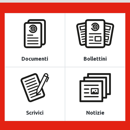
Documenti
Bollettini
Scrivici
Notizie