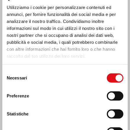
Utilizziamo i cookie per personalizzare contenuti ed
MESSICO: ASSEMBLEA PLENARIA OCD
annunci, per fornire funzionalità dei social media e per
analizzare il nostro traffico. Condividiamo inoltre
informazioni sul modo in cui utilizzi il nostro sito con i
nostri partner che si occupano di analisi dei dati web,
pubblicità e social media, i quali potrebbero combinarle
con altre informazioni che hai fornito loro o che hanno
raccolto dal tuo utilizzo dei loro servizi.
Selezione
Necessari
del
consenso
Preferenze
Statistiche
India: Benedizione e inaugurazione del
“Lumen Carmeli”