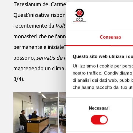
Teresianum dei Carmelitani Scalzi a Roma.
Quest’iniziativa risponde alle esigenze della Chies
recentemente da
Vultum Dei Quarere
: “Scopo pri
monasteri che ne fanno parte, secondo le esigenze 
Consenso
permanente e iniziale” (VDQ 30); e ancora: “Le sore
Questo sito web utilizza i c
possono,
servatis de iure servandis
, frequentare c
Utilizziamo i cookie per perso
mantenendo un clima adeguato e coerente con le es
nostro traffico. Condividiamo 
3/4).
di analisi dei dati web, pubbl
che hanno raccolto dal tuo uti
Selezione
Necessari
del
consenso