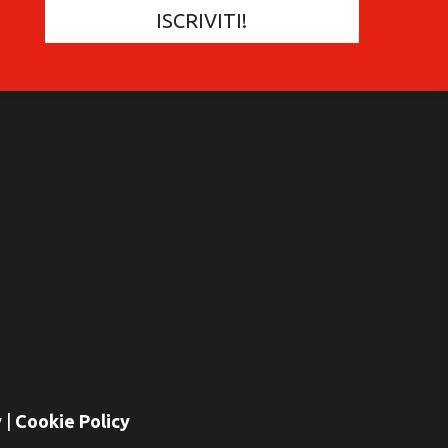
COMMUNICATIONES 420
C
y
|
Cookie Policy