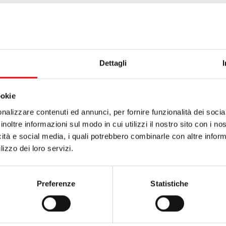
a al riguardo della vita contemplativa femminile, formula
ncipale delle federazioni è promuovere la vita contemplat
del proprio carisma, e garantire l’aiuto nella formazione
Dettagli
lle chiamate a svolgere il delicato servizio della formaz
ookie
orsi specifici di formazione anche fuori del proprio mona
nalizzare contenuti ed annunci, per fornire funzionalità dei socia
igenze del carisma proprio” (VDQ, Conclusione Disposit
inoltre informazioni sul modo in cui utilizzi il nostro sito con i n
icità e social media, i quali potrebbero combinarle con altre inform
lizzo dei loro servizi.
Preferenze
Statistiche