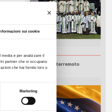
te
iva nei
Informazioni sui cookie
ione
stero,
l media e per analizzare il
iva, Art
ostri partner che si occupano
Emergenza terremoto
azioni che hai fornito loro o
Venezuela
Marketing