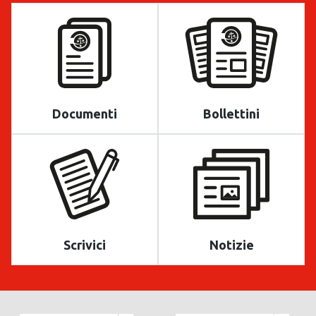
Documenti
Bollettini
Scrivici
Notizie