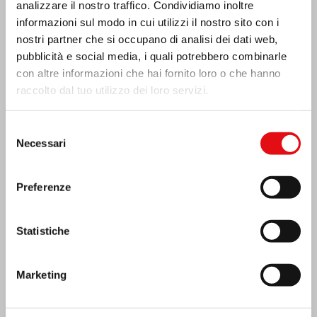
analizzare il nostro traffico. Condividiamo inoltre
informazioni sul modo in cui utilizzi il nostro sito con i
nostri partner che si occupano di analisi dei dati web,
pubblicità e social media, i quali potrebbero combinarle
con altre informazioni che hai fornito loro o che hanno
raccolto dal tuo utilizzo dei loro servizi.
Selezione
Necessari
del
consenso
India: Benedizione e inaugurazione del
Preferenze
“Lumen Carmeli”
Statistiche
Marketing