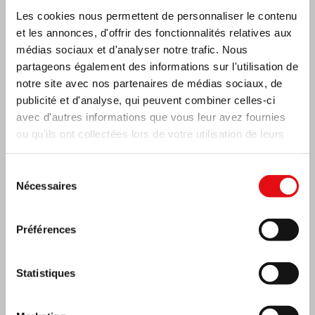
Les cookies nous permettent de personnaliser le contenu
et les annonces, d'offrir des fonctionnalités relatives aux
médias sociaux et d'analyser notre trafic. Nous
partageons également des informations sur l'utilisation de
notre site avec nos partenaires de médias sociaux, de
publicité et d'analyse, qui peuvent combiner celles-ci
avec d'autres informations que vous leur avez fournies
RÉPUBLIQUE CENTRAFRICAINE : 6e
ou qu'ils ont collectées lors de votre utilisation de leurs
CONGRÈS NATIONAL DE L’OCDS
services.
Sélection
Nécessaires
du
consentement
Préférences
Statistiques