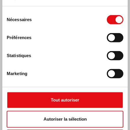
services.
Sélection
Nécessaires
du
consentement
Préférences
Statistiques
RÉPUBLIQUE CENTRAFRICAINE : 6e
CONGRÈS NATIONAL DE L’OCDS
Marketing
Tout autoriser
Autoriser la sélection