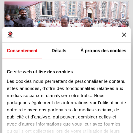
Consentement
Détails
À propos des cookies
Ce site web utilise des cookies.
Les cookies nous permettent de personnaliser le contenu
et les annonces, d'offrir des fonctionnalités relatives aux
médias sociaux et d'analyser notre trafic. Nous
Côte d’Ivoire: Double Jubilé d’Argent
partageons également des informations sur l'utilisation de
notre site avec nos partenaires de médias sociaux, de
publicité et d'analyse, qui peuvent combiner celles-ci
avec d'autres informations que vous leur avez fournies
ou qu'ils ont collectées lors de votre utilisation de leurs