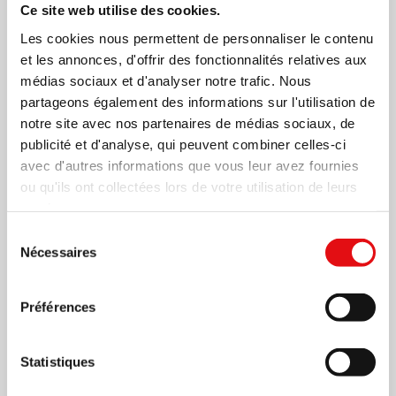
Ce site web utilise des cookies.
Les cookies nous permettent de personnaliser le contenu
et les annonces, d'offrir des fonctionnalités relatives aux
médias sociaux et d'analyser notre trafic. Nous
partageons également des informations sur l'utilisation de
notre site avec nos partenaires de médias sociaux, de
publicité et d'analyse, qui peuvent combiner celles-ci
avec d'autres informations que vous leur avez fournies
ou qu'ils ont collectées lors de votre utilisation de leurs
Page
1
/
5
Zoom
100%
services.
Sélection
Nécessaires
du
TÉLÉCHARGER PDF
consentement
Préférences
Statistiques
Partager sur: