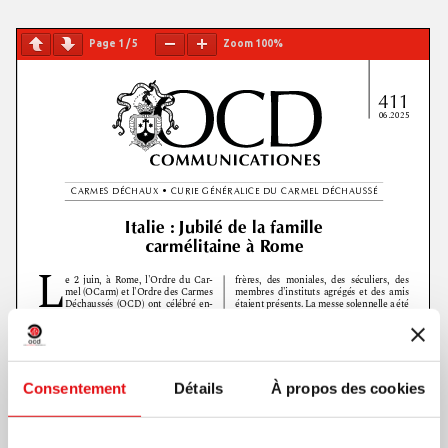
Page
1
/
5
Zoom
100%
Consentement
Détails
À propos des cookies