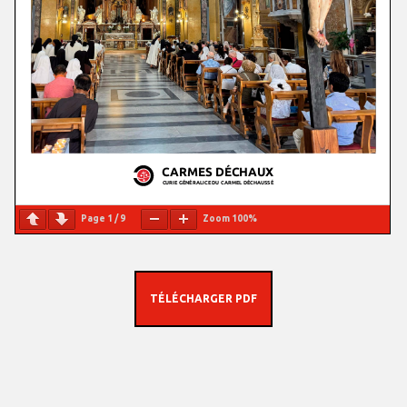
Page
1
/
9
Zoom
100%
TÉLÉCHARGER PDF