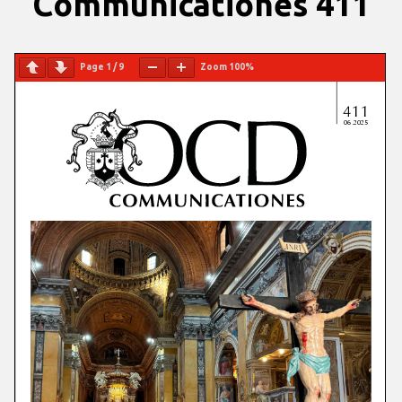
Communicationes 411
Page
1
/
9
Zoom
100%