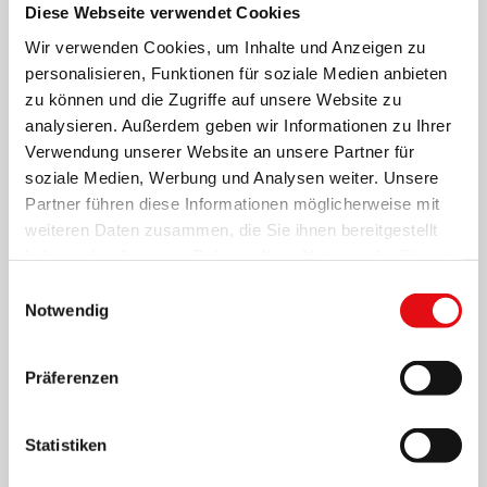
Diese Webseite verwendet Cookies
Wir verwenden Cookies, um Inhalte und Anzeigen zu
personalisieren, Funktionen für soziale Medien anbieten
zu können und die Zugriffe auf unsere Website zu
analysieren. Außerdem geben wir Informationen zu Ihrer
Verwendung unserer Website an unsere Partner für
soziale Medien, Werbung und Analysen weiter. Unsere
Partner führen diese Informationen möglicherweise mit
weiteren Daten zusammen, die Sie ihnen bereitgestellt
Page
1
/
5
Zoom
100%
haben oder die sie im Rahmen Ihrer Nutzung der Dienste
gesammelt haben.
Einwilligungsauswahl
Notwendig
HERUNTERLADEN PDF
Präferenzen
Statistiken
Teilen auf: