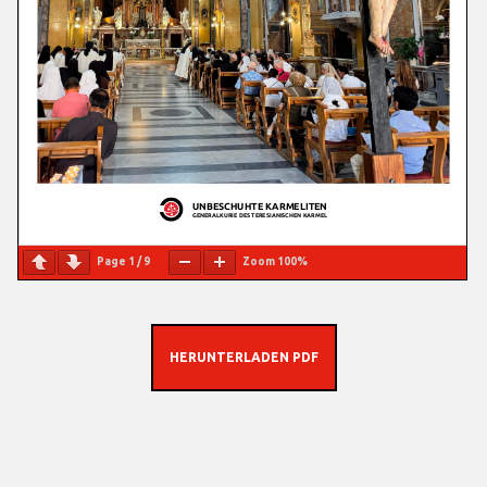
Page
1
/
9
Zoom
100%
HERUNTERLADEN PDF