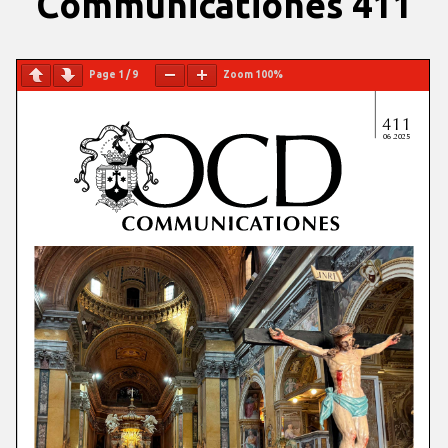
Communicationes 411
Page
1
/
9
Zoom
100%