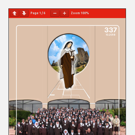
Page
1
/
6
Zoom
100%