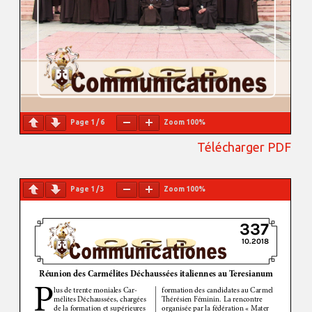
Page
1
/
6
Zoom
100%
Télécharger PDF
Page
1
/
3
Zoom
100%