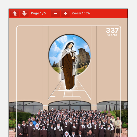
Page
1
/
5
Zoom
100%