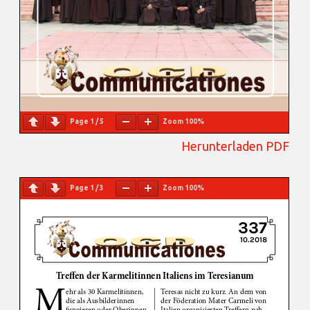
Page
1
/
5
Zoom
100%
Herunterladen PDF
Page
1
/
3
Zoom
100%