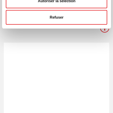
Autoriser la sélection
Marco Cabula (Ligurie), Leonardo Cuccurullo
(Naples), Gianni Bracchi (Venise) et Attilio V...
Refuser
+