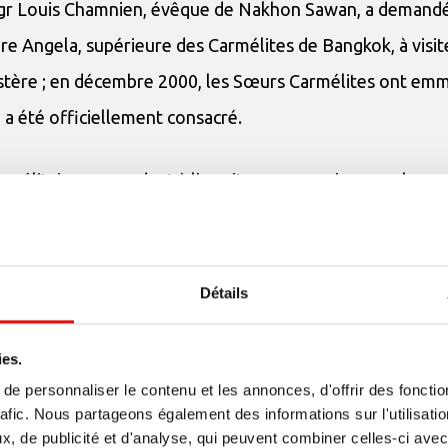
 Mgr Louis Chamnien, évêque de Nakhon Sawan, a demand
re Angela, supérieure des Carmélites de Bangkok, à visit
astère ; en décembre 2000, les Sœurs Carmélites ont e
 a été officiellement consacré.
carmélitaine, se rendant à l’ermitage pour prier pour le m
ellement, les sœurs sont au nombre de 12. Chaque jour,
toujours à nos côtés, nous protégeant et prenant soin de
Détails
ies.
e personnaliser le contenu et les annonces, d'offrir des fonctio
rafic. Nous partageons également des informations sur l'utilisati
, de publicité et d'analyse, qui peuvent combiner celles-ci avec