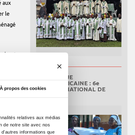
é aux
er le
mménagé
onde, et en
 nous
 nous,
RÉPUBLIQUE
CENTRAFRICAINE : 6e
À propos des cookies
CONGRÈS NATIONAL DE
L’OCDS
nnalités relatives aux médias
on de notre site avec nos
 d'autres informations que