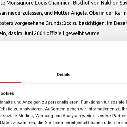
ndte Monsignore Louis Chamnien, Bischof von Nakhon Sa
awan niederzulassen, und Mutter Angela, Oberin der Karm
losters vorgesehene Grundstück zu besichtigen. Im Dez
in, das im Juni 2001 offiziell geweiht wurde.
litinnen und begeben sich in die Einsiedelei, um für die 
en. Derzeit gibt es 12 Nonnen. Jeden Tag sehen und er
s beschützt und für uns sorgt, damit es uns an nichts fehl
Details
Cookies
nhalte und Anzeigen zu personalisieren, Funktionen für soziale
Website zu analysieren. Außerdem geben wir Informationen zu I
r soziale Medien, Werbung und Analysen weiter. Unsere Partner
 Daten zusammen, die Sie ihnen bereitgestellt haben oder die s