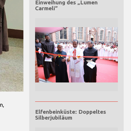
Einweihung des „Lumen
Carmeli“
n,
Elfenbeinküste: Doppeltes
Silberjubiläum