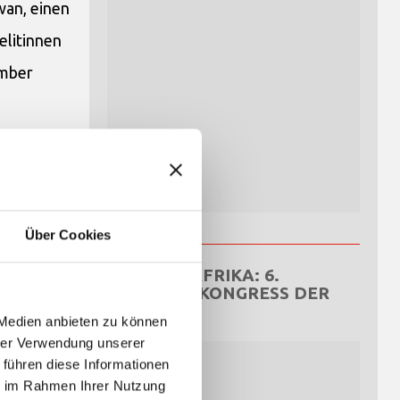
wan, einen
elitinnen
ember
Welt und
fahren wir
t.
Über Cookies
ZENTRALAFRIKA: 6.
NATIONALKONGRESS DER
OCDS
 Medien anbieten zu können
hrer Verwendung unserer
 führen diese Informationen
ie im Rahmen Ihrer Nutzung