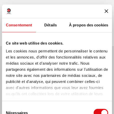
Partager sur:
Consentement
Détails
À propos des cookies
Ce site web utilise des cookies.
Les cookies nous permettent de personnaliser le contenu
et les annonces, d'offrir des fonctionnalités relatives aux
Dernières nouvelles:
médias sociaux et d'analyser notre trafic. Nous
partageons également des informations sur l'utilisation de
notre site avec nos partenaires de médias sociaux, de
publicité et d'analyse, qui peuvent combiner celles-ci
MEXIQUE: ASSEMBLÉE PLÉNIÈRE OCD
avec d'autres informations que vous leur avez fournies
ou qu'ils ont collectées lors de votre utilisation de leurs
services.
Sélection
Nécessaires
du