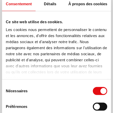
Consentement
Détails
À propos des cookies
selon des méthodes ancestrales), un cochon très
mignon et une chèvre (eux ne sont pas encore rôtis,
Ce site web utilise des cookies.
mais ils ne verront que quelques jours en 2018).
Les cookies nous permettent de personnaliser le contenu
Nous emportons aussi des feuilles de
gnetum
et les annonces, d'offrir des fonctionnalités relatives aux
médias sociaux et d'analyser notre trafic. Nous
africanum
, un légume qui ressemble à l’ingrédient
partageons également des informations sur l'utilisation de
d’une potion magique, et une bonne provision
notre site avec nos partenaires de médias sociaux, de
publicité et d'analyse, qui peuvent combiner celles-ci
de
peké
, une boisson traditionnelle pour la sobre
avec d'autres informations que vous leur avez fournies
ivresse de mes frères.
ou qu'ils ont collectées lors de votre utilisation de leurs
services.
Pendant le voyage de retour, nous passons une nuit
Sélection
Nécessaires
du
dans la paroisse de Boda, une ancienne mission des
consentement
Spiritains, maintenant dirigée par les Missionnaires
Préférences
Comboniens. L’église paroissiale est un joyau néo-