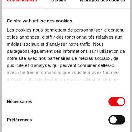
Dernières nouvelles:
Ce site web utilise des cookies.
Les cookies nous permettent de personnaliser le contenu
et les annonces, d'offrir des fonctionnalités relatives aux
MEXIQUE: ASSEMBLÉE PLÉNIÈRE OCD
médias sociaux et d'analyser notre trafic. Nous
partageons également des informations sur l'utilisation de
notre site avec nos partenaires de médias sociaux, de
publicité et d'analyse, qui peuvent combiner celles-ci
avec d'autres informations que vous leur avez fournies
ou qu'ils ont collectées lors de votre utilisation de leurs
services.
Sélection
Nécessaires
du
consentement
Préférences