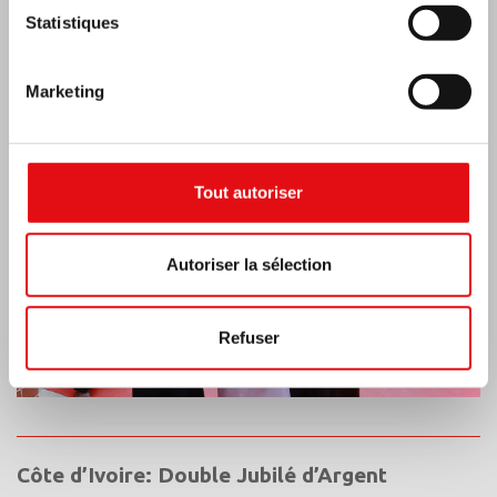
Statistiques
Inde : Bénédiction et inauguration du musée
Lumen Carmeli
Marketing
Tout autoriser
Autoriser la sélection
Refuser
Côte d’Ivoire: Double Jubilé d’Argent