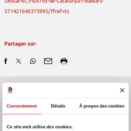
Descal%C3%A7os-de-Catalunya-i-Balears-
571421646373995/?fref=ts
Partager sur:
Dernières nouvelles:
Consentement
Détails
À propos des cookies
MEXIQUE: ASSEMBLÉE PLÉNIÈRE OCD
Ce site web utilise des cookies.