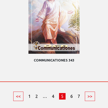
COMMUNICATIONES 343
<<
1
2
…
4
5
6
7
>>