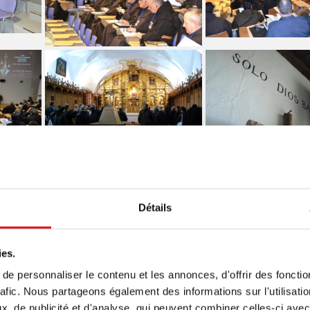
Détails
ies.
????????????????????????????????????
??????????????????
????????????????
e personnaliser le contenu et les annonces, d'offrir des fonctio
rafic. Nous partageons également des informations sur l'utilisati
, de publicité et d'analyse, qui peuvent combiner celles-ci avec