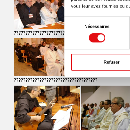
vous leur avez fournies ou qu'
Sélection
Nécessaires
du
????????????????????????????????????
????????????????????
consentement
Refuser
????????????????????????????????????