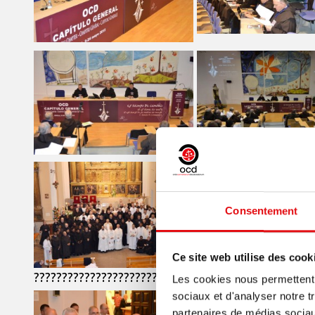
Consentement
Ce site web utilise des cook
????????????????????
????????????????????????????????????
Les cookies nous permettent d
sociaux et d'analyser notre t
partenaires de médias sociaux